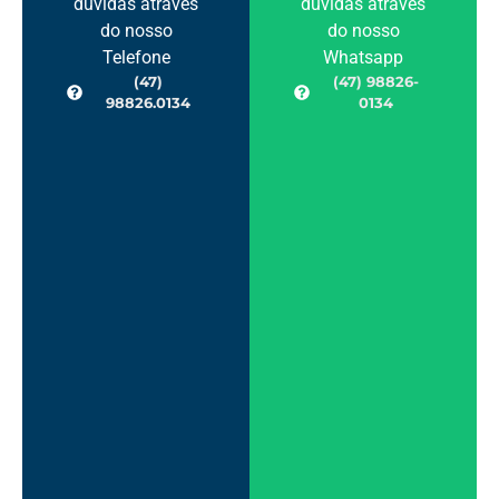
dúvidas através
dúvidas através
do nosso
do nosso
Telefone
Whatsapp
(47)
(47) 98826-
98826.0134
0134