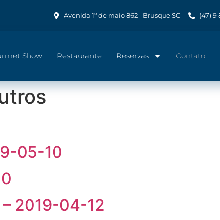
Avenida 1º de maio 862 - Brusque SC
(47) 9
urmet Show
Restaurante
Reservas
Contato
utros
19-05-10
10
 – 2019-04-12