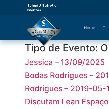
Schmitt Buffet e
Eventos
Home
Go
Tipo de Evento:
O
Jessica – 13/09/2025
Bodas Rodrigues – 20
Rodrigues – 2019-05-
Discutam Lean Espaço