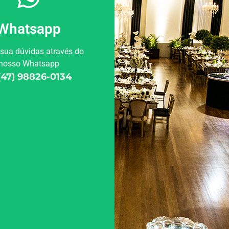
Whatsapp
 sua dúvidas através do
nosso Whatsapp
(47) 98826-0134