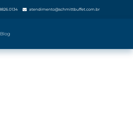
 8826.0134
atendimento@schmittbuffet.com.br
Blog