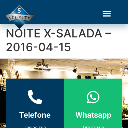
NOITE X-SALADA –
Gourmet Show
2016-04-15
Telefone
Whatsapp
Tire as sua
Tire as sua