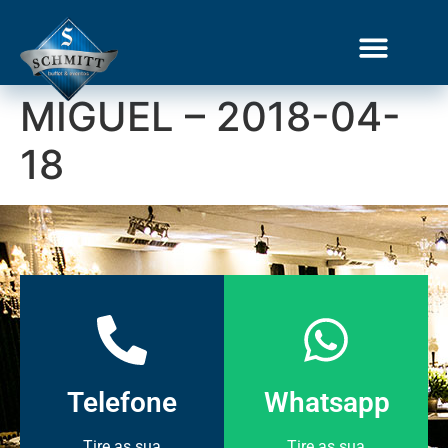
MIGUEL – 2018-04-
Gourmet Show
18
Telefone
Whatsapp
Tire as sua
Tire as sua