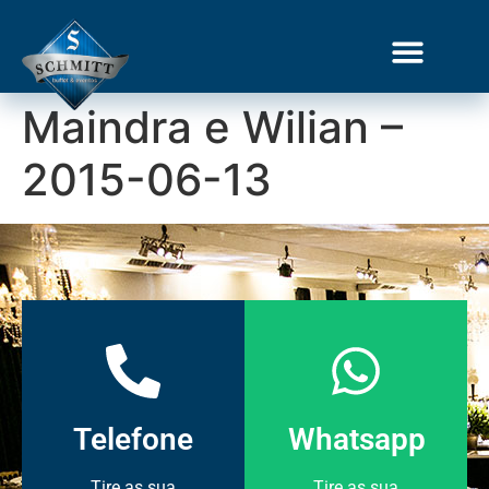
Maindra e Wilian –
2015-06-13
Telefone
Whatsapp
Tire as sua
Tire as sua