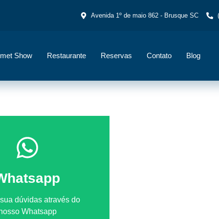
Avenida 1º de maio 862 - Brusque SC
met Show
Restaurante
Reservas
Contato
Blog
Whatsapp
 sua dúvidas através do
nosso Whatsapp