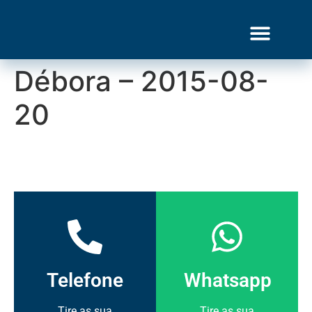
Débora – 2015-08-
Gourmet Show
20
Telefone
Whatsapp
Tire as sua
Tire as sua