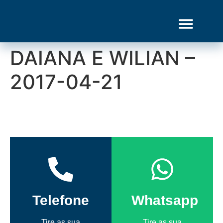
DAIANA E WILIAN –
Gourmet Show
2017-04-21
Telefone
Whatsapp
Tire as sua
Tire as sua