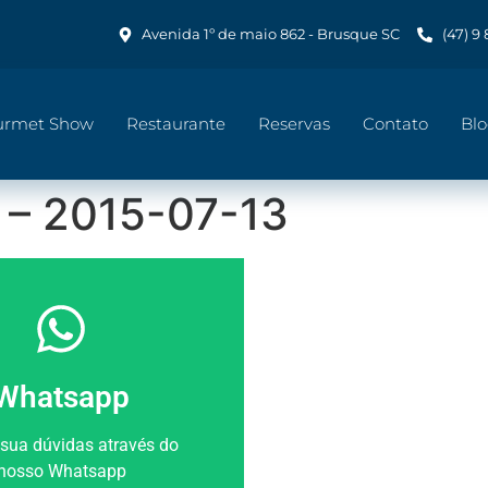
Avenida 1º de maio 862 - Brusque SC
(47) 9
urmet Show
Restaurante
Reservas
Contato
Bl
i – 2015-07-13
Whatsapp
 sua dúvidas através do
nosso Whatsapp