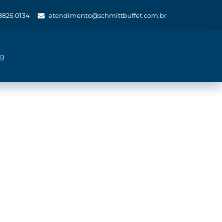
 8826.0134
atendimento@schmittbuffet.com.br
og