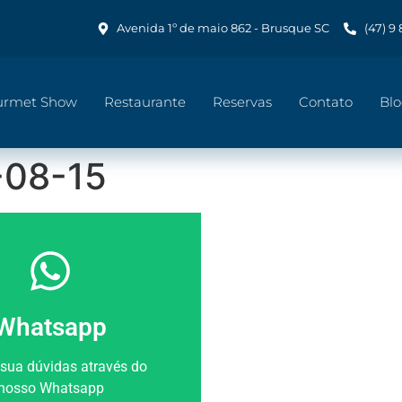
Avenida 1º de maio 862 - Brusque SC
(47) 9
urmet Show
Restaurante
Reservas
Contato
Bl
-08-15
Whatsapp
 sua dúvidas através do
nosso Whatsapp