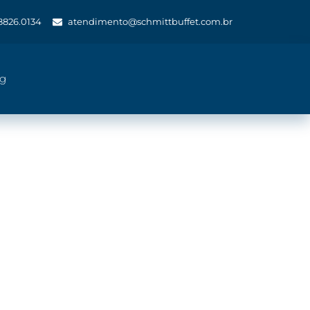
 8826.0134
atendimento@schmittbuffet.com.br
og