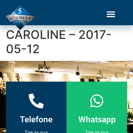
CAROLINE – 2017-
Gourmet Show
05-12
Telefone
Whatsapp
Tire as sua
Tire as sua