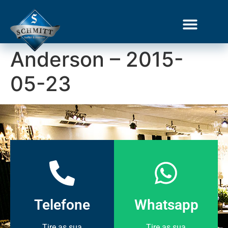
Anderson – 2015-
Gourmet Show
05-23
Telefone
Whatsapp
Tire as sua
Tire as sua