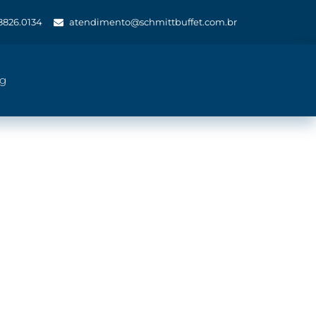
 8826.0134
atendimento@schmittbuffet.com.br
og