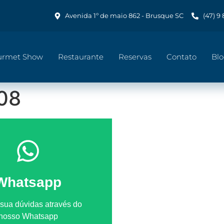
Avenida 1º de maio 862 - Brusque SC
(47) 9
urmet Show
Restaurante
Reservas
Contato
Bl
08
Whatsapp
 sua dúvidas através do
nosso Whatsapp